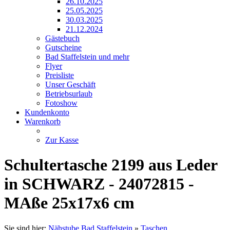
26.10.2025
25.05.2025
30.03.2025
21.12.2024
Gästebuch
Gutscheine
Bad Staffelstein und mehr
Flyer
Preisliste
Unser Geschäft
Betriebsurlaub
Fotoshow
Kundenkonto
Warenkorb
Zur Kasse
Schultertasche 2199 aus Leder
in SCHWARZ - 24072815 -
MAße 25x17x6 cm
Sie sind hier:
Nähstube Bad Staffelstein
»
Taschen