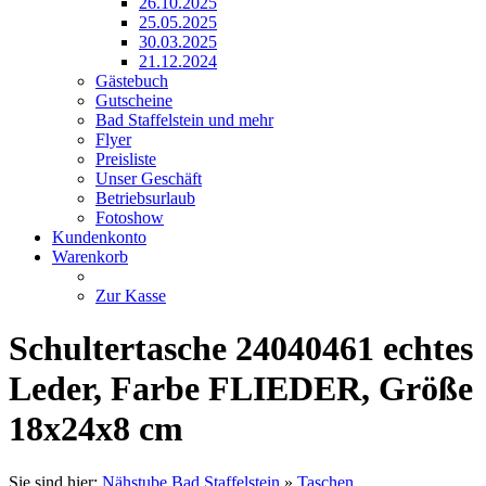
26.10.2025
25.05.2025
30.03.2025
21.12.2024
Gästebuch
Gutscheine
Bad Staffelstein und mehr
Flyer
Preisliste
Unser Geschäft
Betriebsurlaub
Fotoshow
Kundenkonto
Warenkorb
Zur Kasse
Schultertasche 24040461 echtes
Leder, Farbe FLIEDER, Größe
18x24x8 cm
Sie sind hier:
Nähstube Bad Staffelstein
»
Taschen